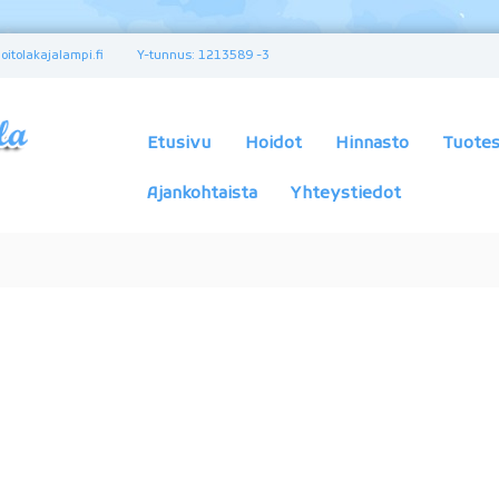
itolakajalampi.fi
Y-tunnus: 1213589 -3
K
a
u
Etusivu
Hoidot
Hinnasto
Tuotes
n
e
Ajankohtaista
Yhteystiedot
u
s
-
j
a
t
e
r
v
e
y