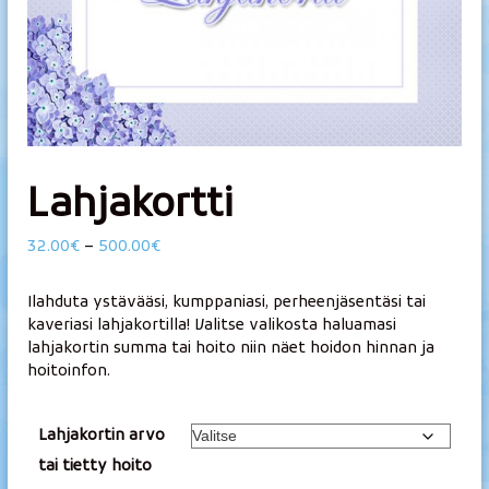
v
e
y
s
h
o
i
t
Lahjakortti
o
l
H
32.00
€
–
500.00
€
a
i
n
E
Ilahduta ystävääsi, kumppaniasi, perheenjäsentäsi tai
t
i
kaveriasi lahjakortilla! Valitse valikosta haluamasi
a
j
lahjakortin summa tai hoito niin näet hoidon hinnan ja
l
hoitoinfon.
a
u
K
o
a
k
Lahjakortin arvo
j
k
tai tietty hoito
a
a