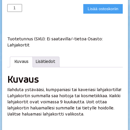
:
l
L
3
Lisää ostoskoriin
a
a
2
m
h
.
p
j
0
a
i
0
k
€
Tuotetunnus (SKU):
Ei saatavilla/-tietoa
Osasto:
o
-
Lahjakortit
r
5
t
0
t
Kuvaus
Lisätiedot
0
i
.
m
0
Kuvaus
ä
0
ä
€
Ilahduta ystävääsi, kumppaniasi tai kaveriasi lahjakortilla!
r
Lahjakortin summalla saa hoitoja tai kosmetiikkaa. Kaikki
ä
lahjakortit ovat voimassa 9 kuukautta. Voit ottaa
lahjakortin haluamallesi summalle tai tietylle hoidolle.
Valitse haluamasi lahjakortti valikosta.