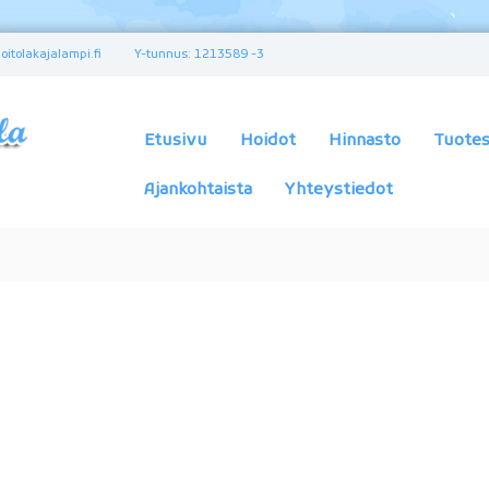
itolakajalampi.fi
Y-tunnus: 1213589 -3
K
a
u
Etusivu
Hoidot
Hinnasto
Tuotes
n
e
Ajankohtaista
Yhteystiedot
u
s
-
j
a
t
e
r
v
e
y