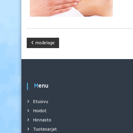
A
modelage
r
t
i
Menu
k
Etusivu
k
Hoidot
Hinnasto
e
Tuotesarjat