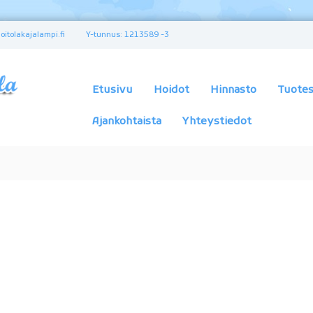
itolakajalampi.fi
Y-tunnus: 1213589 -3
K
a
u
Etusivu
Hoidot
Hinnasto
Tuotes
n
e
Ajankohtaista
Yhteystiedot
u
s
-
j
a
t
e
r
v
e
y