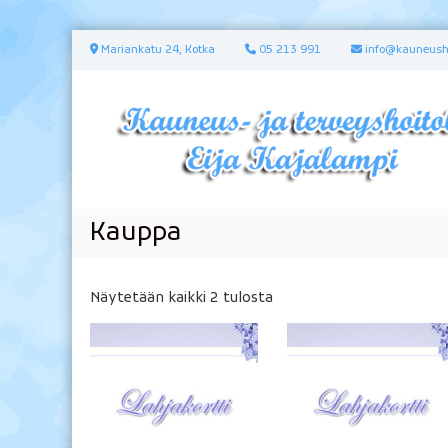
S
Mariankatu 24, Kotka
05 213 991
info@kauneusho
k
i
p
t
o
c
o
n
Kauppa
t
e
n
t
Näytetään kaikki 2 tulosta