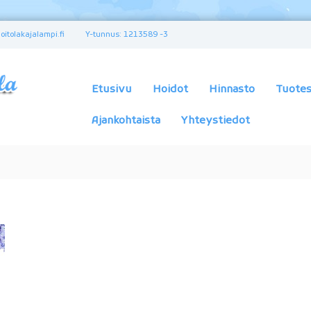
itolakajalampi.fi
Y-tunnus: 1213589 -3
K
a
u
Etusivu
Hoidot
Hinnasto
Tuotes
n
e
Ajankohtaista
Yhteystiedot
u
s
-
j
a
t
e
r
v
e
y