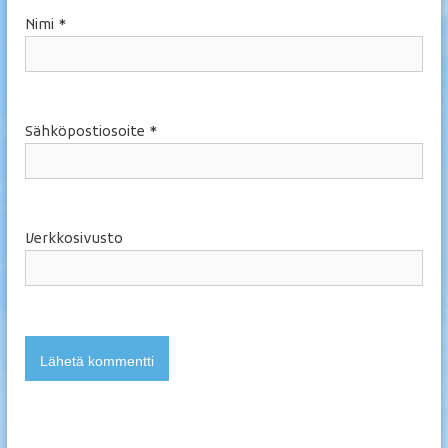
l
Nimi
*
a
m
p
i
Sähköpostiosoite
*
Verkkosivusto