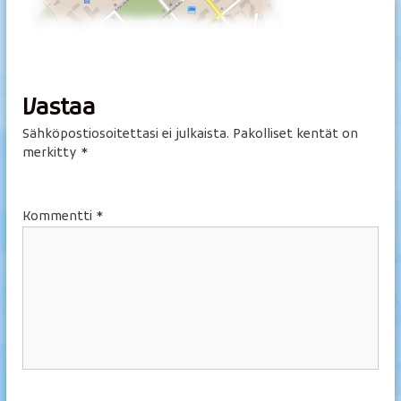
v
e
y
s
h
Vastaa
o
Sähköpostiosoitettasi ei julkaista.
Pakolliset kentät on
i
merkitty
*
t
o
l
Kommentti
*
a
E
i
j
a
K
a
j
a